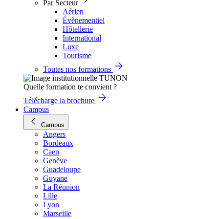
Par Secteur
Aérien
Évènementiel
Hôtellerie
International
Luxe
Tourisme
Toutes nos formations
Quelle formation te convient ?
Télécharge la brochure
Campus
Campus
Angers
Bordeaux
Caen
Genève
Guadeloupe
Guyane
La Réunion
Lille
Lyon
Marseille