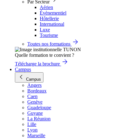
Par Secteur
Aérien
Évènementiel
Hôtellerie
International
Luxe
Tourisme
Toutes nos formations
Quelle formation te convient ?
Télécharge la brochure
Campus
Campus
Angers
Bordeaux
Caen
Genève
Guadeloupe
Guyane
La Réunion
Lille
Lyon
Marseille