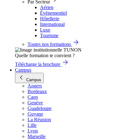
Par Secteur
Aérien
Évènementiel
Hôtellerie
International
Luxe
Tourisme
Toutes nos formations
Quelle formation te convient ?
Télécharge la brochure
Campus
Campus
Angers
Bordeaux
Caen
Genève
Guadeloupe
Guyane
La Réunion
Lille
Lyon
Marseille