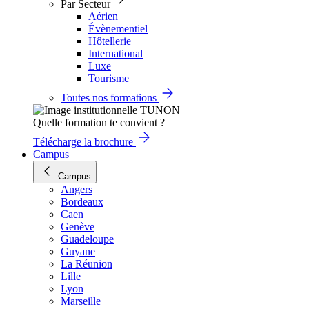
Par Secteur
Aérien
Évènementiel
Hôtellerie
International
Luxe
Tourisme
Toutes nos formations
Quelle formation te convient ?
Télécharge la brochure
Campus
Campus
Angers
Bordeaux
Caen
Genève
Guadeloupe
Guyane
La Réunion
Lille
Lyon
Marseille