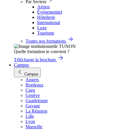
Par Secteur
Aérien
Évènementiel
Hôtellerie
International
Luxe
Tourisme
Toutes nos formations
Quelle formation te convient ?
Télécharge la brochure
Campus
Campus
Angers
Bordeaux
Caen
Genève
Guadeloupe
Guyane
La Réunion
Lille
Lyon
Marseille