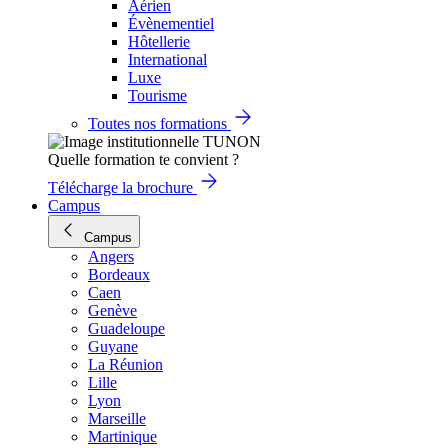
Aérien
Évènementiel
Hôtellerie
International
Luxe
Tourisme
Toutes nos formations
Quelle formation te convient ?
Télécharge la brochure
Campus
Campus
Angers
Bordeaux
Caen
Genève
Guadeloupe
Guyane
La Réunion
Lille
Lyon
Marseille
Martinique