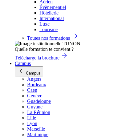
Aérien
Évènementiel
Hôtellerie
International
Luxe
Tourisme
Toutes nos formations
Quelle formation te convient ?
Télécharge la brochure
Campus
Campus
Angers
Bordeaux
Caen
Genève
Guadeloupe
Guyane
La Réunion
Lille
Lyon
Marseille
Martinique