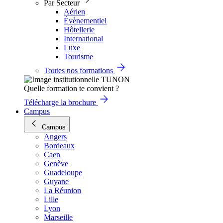
Par Secteur
Aérien
Évènementiel
Hôtellerie
International
Luxe
Tourisme
Toutes nos formations
Quelle formation te convient ?
Télécharge la brochure
Campus
Campus
Angers
Bordeaux
Caen
Genève
Guadeloupe
Guyane
La Réunion
Lille
Lyon
Marseille