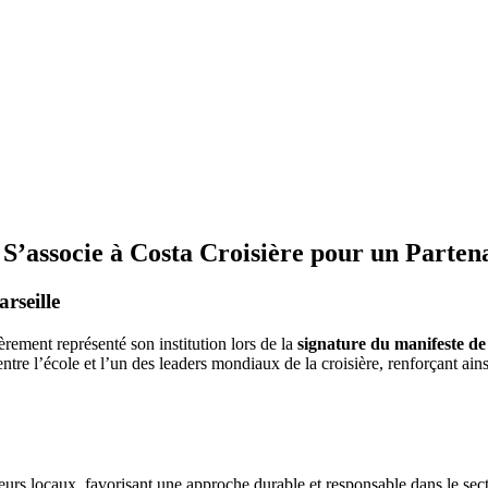
 S’associe à Costa Croisière pour un Parte
rseille
èrement représenté son institution lors de la
signature du manifeste de
e l’école et l’un des leaders mondiaux de la croisière, renforçant ainsi l
eurs locaux, favorisant une approche durable et responsable dans le sect