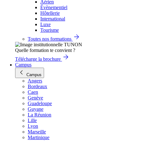
Aérien
Évènementiel
Hôtellerie
International
Luxe
Tourisme
Toutes nos formations
Quelle formation te convient ?
Télécharge la brochure
Campus
Campus
Angers
Bordeaux
Caen
Genève
Guadeloupe
Guyane
La Réunion
Lille
Lyon
Marseille
Martinique