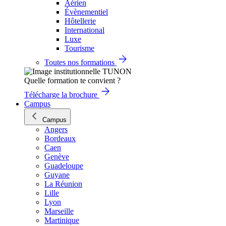
Aérien
Évènementiel
Hôtellerie
International
Luxe
Tourisme
Toutes nos formations
Quelle formation te convient ?
Télécharge la brochure
Campus
Campus
Angers
Bordeaux
Caen
Genève
Guadeloupe
Guyane
La Réunion
Lille
Lyon
Marseille
Martinique