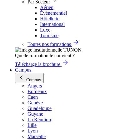
Par Secteur
Aérien
Évènementiel
Hôtellerie
International
Luxe
Tourisme
Toutes nos formations
Quelle formation te convient ?
Télécharge la brochure
Campus
Campus
Angers
Bordeaux
Caen
Genève
Guadeloupe
Guyane
La Réunion
Lille
Lyon
Marseille