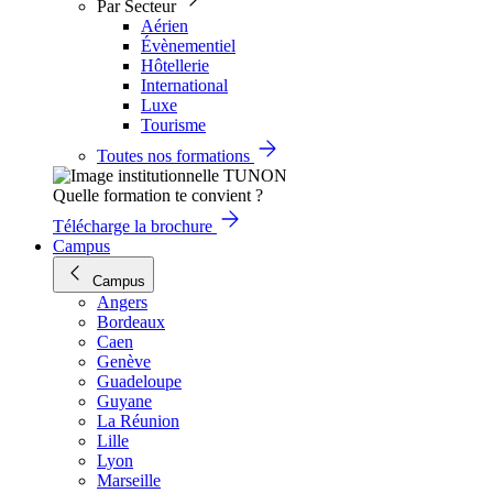
Par Secteur
Aérien
Évènementiel
Hôtellerie
International
Luxe
Tourisme
Toutes nos formations
Quelle formation te convient ?
Télécharge la brochure
Campus
Campus
Angers
Bordeaux
Caen
Genève
Guadeloupe
Guyane
La Réunion
Lille
Lyon
Marseille