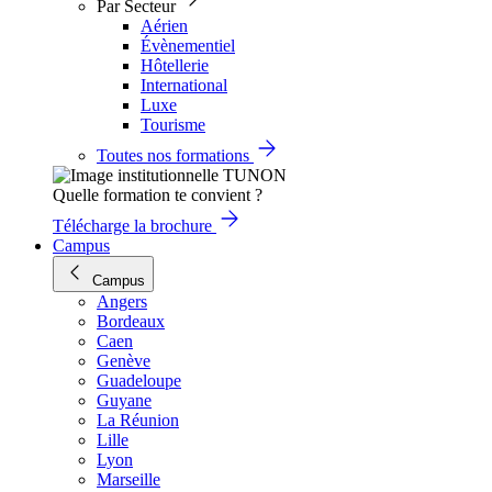
Par Secteur
Aérien
Évènementiel
Hôtellerie
International
Luxe
Tourisme
Toutes nos formations
Quelle formation te convient ?
Télécharge la brochure
Campus
Campus
Angers
Bordeaux
Caen
Genève
Guadeloupe
Guyane
La Réunion
Lille
Lyon
Marseille