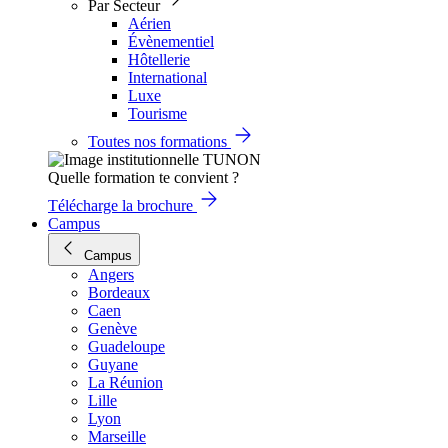
Par Secteur
Aérien
Évènementiel
Hôtellerie
International
Luxe
Tourisme
Toutes nos formations
Quelle formation te convient ?
Télécharge la brochure
Campus
Campus
Angers
Bordeaux
Caen
Genève
Guadeloupe
Guyane
La Réunion
Lille
Lyon
Marseille