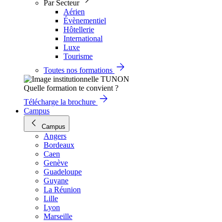
Par Secteur
Aérien
Évènementiel
Hôtellerie
International
Luxe
Tourisme
Toutes nos formations
Quelle formation te convient ?
Télécharge la brochure
Campus
Campus
Angers
Bordeaux
Caen
Genève
Guadeloupe
Guyane
La Réunion
Lille
Lyon
Marseille