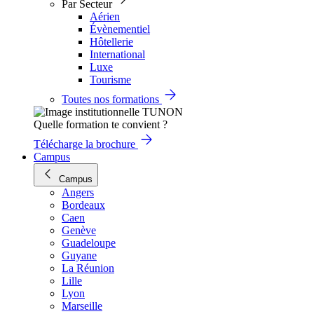
Par Secteur
Aérien
Évènementiel
Hôtellerie
International
Luxe
Tourisme
Toutes nos formations
Quelle formation te convient ?
Télécharge la brochure
Campus
Campus
Angers
Bordeaux
Caen
Genève
Guadeloupe
Guyane
La Réunion
Lille
Lyon
Marseille