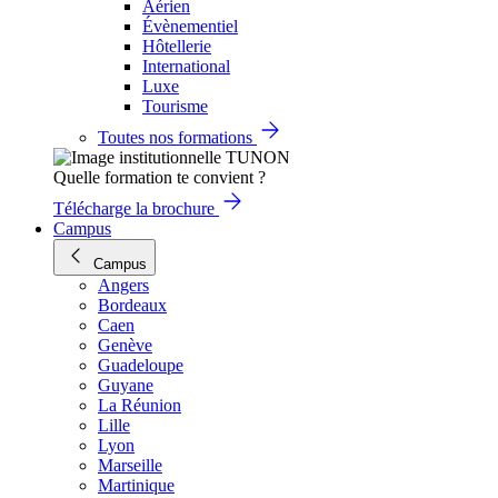
Aérien
Évènementiel
Hôtellerie
International
Luxe
Tourisme
Toutes nos formations
Quelle formation te convient ?
Télécharge la brochure
Campus
Campus
Angers
Bordeaux
Caen
Genève
Guadeloupe
Guyane
La Réunion
Lille
Lyon
Marseille
Martinique