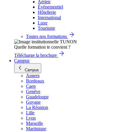
Aérien
Évènementiel
Hôtellerie
International
Luxe
Tourisme
Toutes nos formations
Quelle formation te convient ?
Télécharge la brochure
Campus
Campus
Angers
Bordeaux
Caen
Genève
Guadeloupe
Guyane
La Réunion
Lille
Lyon
Marseille
Martinique