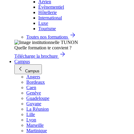
Aérien
Évènementiel
Hôtellerie
International
Luxe
Tourisme
Toutes nos formations
Quelle formation te convient ?
Télécharge la brochure
Campus
Campus
Angers
Bordeaux
Caen
Genève
Guadeloupe
Guyane
La Réunion
Lille
Lyon
Marseille
Martinique