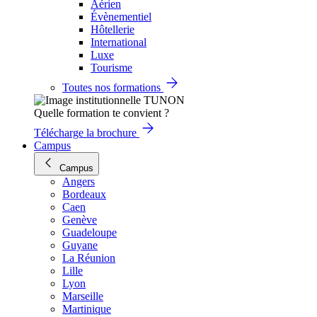
Aérien
Évènementiel
Hôtellerie
International
Luxe
Tourisme
Toutes nos formations
Quelle formation te convient ?
Télécharge la brochure
Campus
Campus
Angers
Bordeaux
Caen
Genève
Guadeloupe
Guyane
La Réunion
Lille
Lyon
Marseille
Martinique