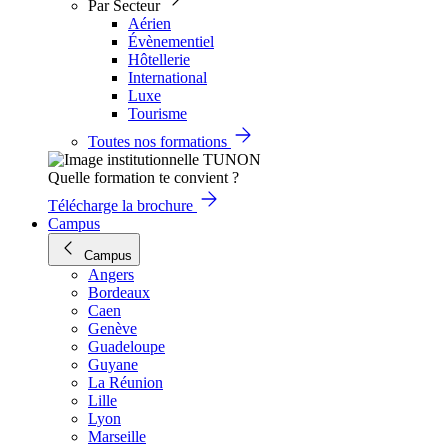
Par Secteur
Aérien
Évènementiel
Hôtellerie
International
Luxe
Tourisme
Toutes nos formations
Quelle formation te convient ?
Télécharge la brochure
Campus
Campus
Angers
Bordeaux
Caen
Genève
Guadeloupe
Guyane
La Réunion
Lille
Lyon
Marseille