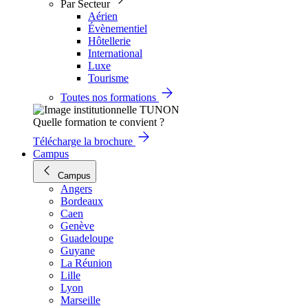
Par Secteur
Aérien
Évènementiel
Hôtellerie
International
Luxe
Tourisme
Toutes nos formations
Quelle formation te convient ?
Télécharge la brochure
Campus
Campus
Angers
Bordeaux
Caen
Genève
Guadeloupe
Guyane
La Réunion
Lille
Lyon
Marseille