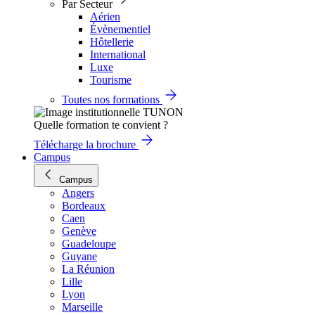
Par Secteur
Aérien
Évènementiel
Hôtellerie
International
Luxe
Tourisme
Toutes nos formations
Quelle formation te convient ?
Télécharge la brochure
Campus
Campus
Angers
Bordeaux
Caen
Genève
Guadeloupe
Guyane
La Réunion
Lille
Lyon
Marseille