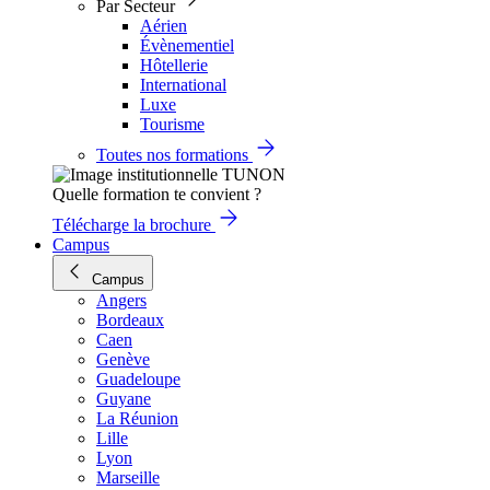
Par Secteur
Aérien
Évènementiel
Hôtellerie
International
Luxe
Tourisme
Toutes nos formations
Quelle formation te convient ?
Télécharge la brochure
Campus
Campus
Angers
Bordeaux
Caen
Genève
Guadeloupe
Guyane
La Réunion
Lille
Lyon
Marseille