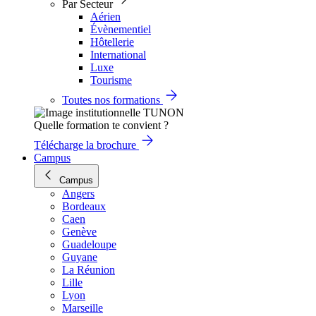
Par Secteur
Aérien
Évènementiel
Hôtellerie
International
Luxe
Tourisme
Toutes nos formations
Quelle formation te convient ?
Télécharge la brochure
Campus
Campus
Angers
Bordeaux
Caen
Genève
Guadeloupe
Guyane
La Réunion
Lille
Lyon
Marseille