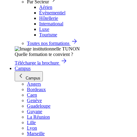
Par Secteur
Aérien
Évènementiel
Hôtellerie
International
Luxe
Tourisme
Toutes nos formations
Quelle formation te convient ?
Télécharge la brochure
Campus
Campus
Angers
Bordeaux
Caen
Genève
Guadeloupe
Guyane
La Réunion
Lille
Lyon
Marseille