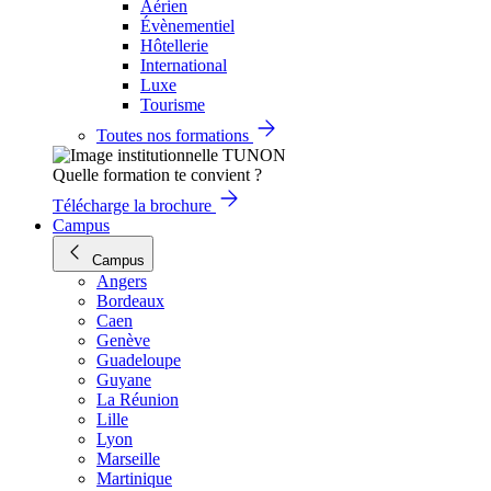
Aérien
Évènementiel
Hôtellerie
International
Luxe
Tourisme
Toutes nos formations
Quelle formation te convient ?
Télécharge la brochure
Campus
Campus
Angers
Bordeaux
Caen
Genève
Guadeloupe
Guyane
La Réunion
Lille
Lyon
Marseille
Martinique