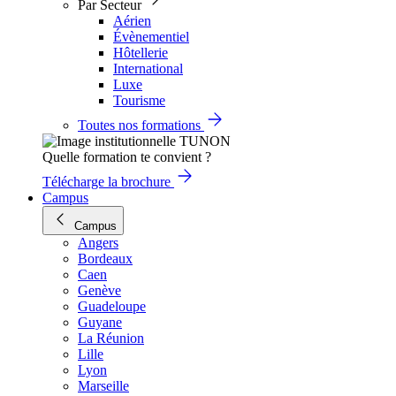
Par Secteur
Aérien
Évènementiel
Hôtellerie
International
Luxe
Tourisme
Toutes nos formations
Quelle formation te convient ?
Télécharge la brochure
Campus
Campus
Angers
Bordeaux
Caen
Genève
Guadeloupe
Guyane
La Réunion
Lille
Lyon
Marseille