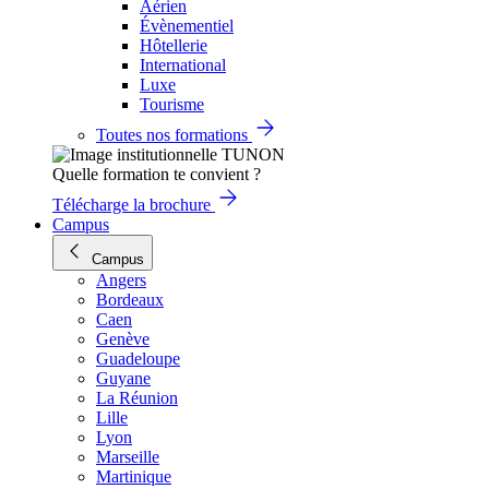
Aérien
Évènementiel
Hôtellerie
International
Luxe
Tourisme
Toutes nos formations
Quelle formation te convient ?
Télécharge la brochure
Campus
Campus
Angers
Bordeaux
Caen
Genève
Guadeloupe
Guyane
La Réunion
Lille
Lyon
Marseille
Martinique