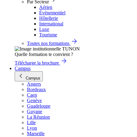
Par Secteur
Aérien
Évènementiel
Hôtellerie
International
Luxe
Tourisme
Toutes nos formations
Quelle formation te convient ?
Télécharge la brochure
Campus
Campus
Angers
Bordeaux
Caen
Genève
Guadeloupe
Guyane
La Réunion
Lille
Lyon
Marseille