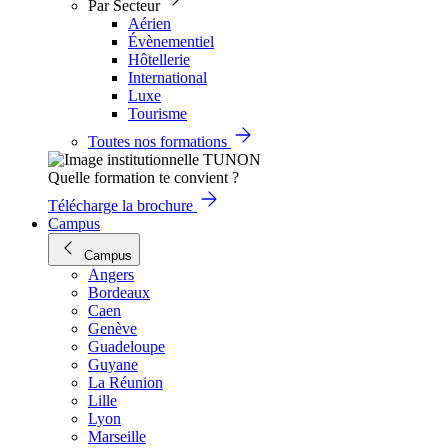
Par Secteur
Aérien
Évènementiel
Hôtellerie
International
Luxe
Tourisme
Toutes nos formations
Quelle formation te convient ?
Télécharge la brochure
Campus
Campus
Angers
Bordeaux
Caen
Genève
Guadeloupe
Guyane
La Réunion
Lille
Lyon
Marseille