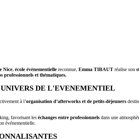
e Nice
,
école évènementielle
reconnue,
Emma TIBAUT
réalise son
s
s professionnels et thématiques.
'UNIVERS DE L'EVENEMENTIEL
ctivement à l’
organisation d’afterworks et de petits-déjeuners
destin
ing, favorisant les
échanges entre professionnels
dans une atmosphère
ion événementielle.
IONNALISANTES