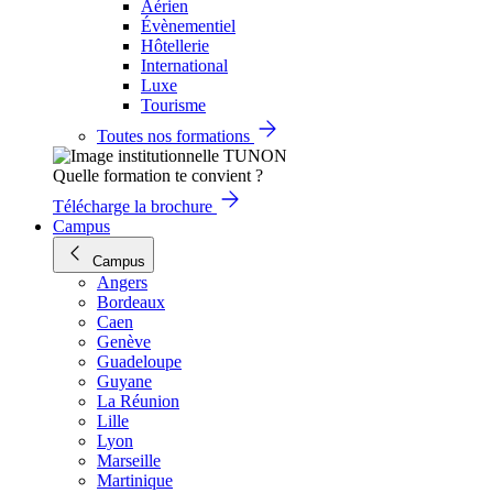
Aérien
Évènementiel
Hôtellerie
International
Luxe
Tourisme
Toutes nos formations
Quelle formation te convient ?
Télécharge la brochure
Campus
Campus
Angers
Bordeaux
Caen
Genève
Guadeloupe
Guyane
La Réunion
Lille
Lyon
Marseille
Martinique