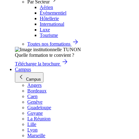
Par Secteur
Aérien
Évènementiel
Hôtellerie
International
Luxe
Tourisme
Toutes nos formations
Quelle formation te convient ?
Télécharge la brochure
Campus
Campus
Angers
Bordeaux
Caen
Genève
Guadeloupe
Guyane
La Réunion
Lille
Lyon
Marseille