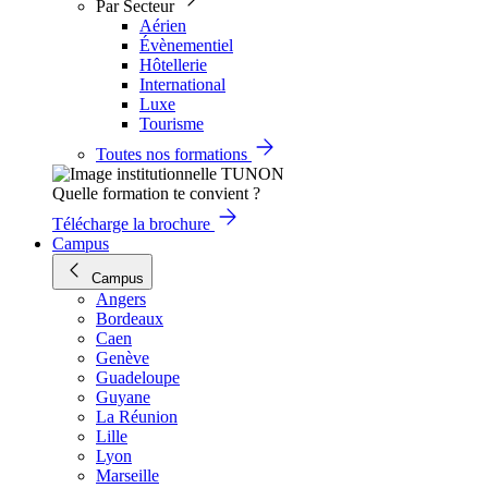
Par Secteur
Aérien
Évènementiel
Hôtellerie
International
Luxe
Tourisme
Toutes nos formations
Quelle formation te convient ?
Télécharge la brochure
Campus
Campus
Angers
Bordeaux
Caen
Genève
Guadeloupe
Guyane
La Réunion
Lille
Lyon
Marseille