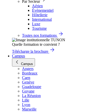
Par Secteur
Aérien
Évènementiel
Hôtellerie
International
Luxe
Tourisme
Toutes nos formations
Quelle formation te convient ?
Télécharge la brochure
Campus
Campus
Angers
Bordeaux
Caen
Genève
Guadeloupe
Guyane
La Réunion
Lille
Lyon
Marseille