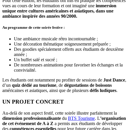
Pour cette édition, les étudiants ont mis en pratique les compétences
vues au cours de leur formation et ont imaginé une
immersion
unique entre cultures américaines et asiatiques, dans une
ambiance inspirée des années 90/2000.
Au programme de cette soirée festive :
Une ambiance musicale rétro incontournable ;
Une décoration thématique soigneusement préparée ;
Des goodies spécialement offerts aux étudiants de deuxième
année ;
Un buffet salé et sucré ;
De nombreuses animations pour favoriser les échanges et la
convivialité.
Les étudiants ont notamment pu profiter de sessions de
Just Dance
,
d’un
quiz dédié au tourisme
, de
dégustations de boissons
américaines et asiatiques, ainsi que de plusieurs
défis ludiques
.
UN PROJET CONCRET
Au-delà de son aspect festif, cette soirée illustre parfaitement la
dimension professionnalisante
du
BTS Tourisme
. L
’organisation
de cet événement de A à Z
a permis aux étudiants de développer
des
compétences essentielles
pour leur future carrière dans les