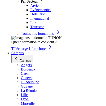
Par Secteur
Aérien
Évènementiel
Hôtellerie
International
Luxe
Tourisme
Toutes nos formations
Quelle formation te convient ?
Télécharge la brochure
Campus
Campus
Angers
Bordeaux
Caen
Genève
Guadeloupe
Guyane
La Réunion
Lille
Lyon
Marseille