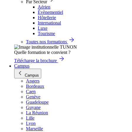
Par Secteur
Aérien
Évènementiel
Hôtellerie
International
Luxe
Tourisme
Toutes nos formations
Quelle formation te convient ?
Télécharge la brochure
Campus
Campus
Angers
Bordeaux
Caen
Genève
Guadeloupe
Guyane
La Réunion
Lille
Lyon
Marseille