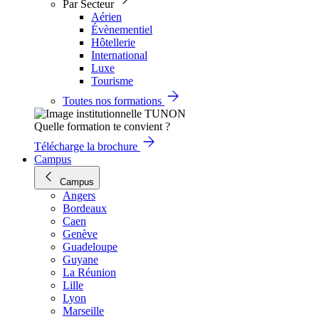
Par Secteur
Aérien
Évènementiel
Hôtellerie
International
Luxe
Tourisme
Toutes nos formations
Quelle formation te convient ?
Télécharge la brochure
Campus
Campus
Angers
Bordeaux
Caen
Genève
Guadeloupe
Guyane
La Réunion
Lille
Lyon
Marseille