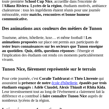
toute première
School Cup Nice
, accueillie dans l'enceinte de
l'
Allianz Riviera
.
Lycées de la région
, étudiants motivés, ambiance
chaleureuse : tous les ingrédients étaient réunis pour une journée
mémorable, entre
matchs, rencontres et bonne humeur
communicative.
Des animations aux couleurs des métiers de Tunon
Tourisme, aérien, hôtellerie, luxe… et même football !
Les
animations proposées
sur place ont permis aux participants de
t
ester leurs connaissances sur les secteurs que Tunon enseigne
au quotidien
.
Quiz, défis, questions réponses
: l'énergie et
l'implication des étudiants ont rendu ces moments particulièrement
vivants.
Tunon Nice, fièrement représentée sur le terrain
Pour cette journée, c'est
Coralie Taddrarat
et
Théo Llorente
qui
assuraient la
présence de notre
école d'hôtellerie
,
épaulés par trois
étudiants engagés : Adèle Claudel, Alexis Thiault et Rhita Kida
.
Leur investissement tout au long de l'événement a clairement fait la
différence et a contribué à
faire connaître Tunon Nice
auprès de
nombreux lycéens de la région.