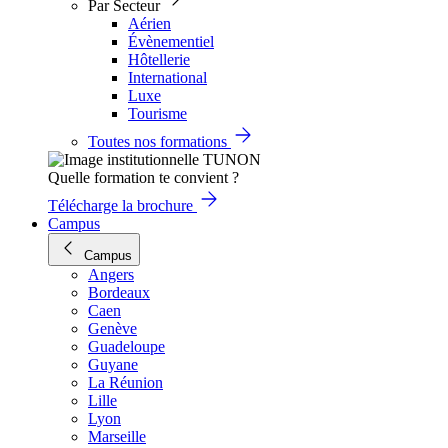
Par Secteur
Aérien
Évènementiel
Hôtellerie
International
Luxe
Tourisme
Toutes nos formations
Quelle formation te convient ?
Télécharge la brochure
Campus
Campus
Angers
Bordeaux
Caen
Genève
Guadeloupe
Guyane
La Réunion
Lille
Lyon
Marseille