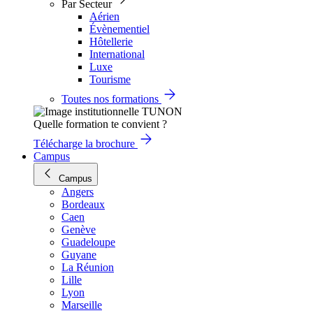
Par Secteur
Aérien
Évènementiel
Hôtellerie
International
Luxe
Tourisme
Toutes nos formations
Quelle formation te convient ?
Télécharge la brochure
Campus
Campus
Angers
Bordeaux
Caen
Genève
Guadeloupe
Guyane
La Réunion
Lille
Lyon
Marseille