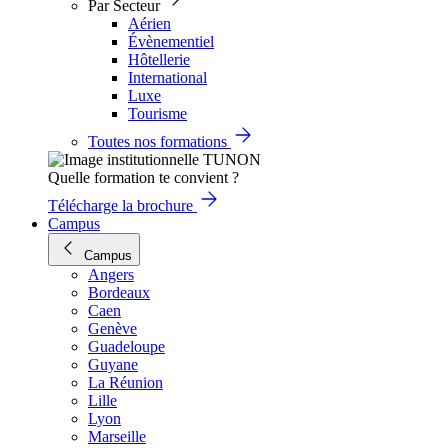
Par Secteur
Aérien
Évènementiel
Hôtellerie
International
Luxe
Tourisme
Toutes nos formations
Quelle formation te convient ?
Télécharge la brochure
Campus
Campus
Angers
Bordeaux
Caen
Genève
Guadeloupe
Guyane
La Réunion
Lille
Lyon
Marseille