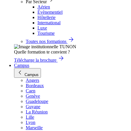
Par Secteur
Aérien
Évènementiel
Hôtellerie
International
Luxe
Tourisme
Toutes nos formations
Quelle formation te convient ?
Télécharge la brochure
Campus
Campus
Angers
Bordeaux
Caen
Genève
Guadeloupe
Guyane
La Réunion
Lille
Lyon
Marseille