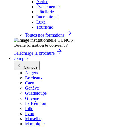
Aérien
Évènementiel
Hôtellerie
International
Luxe
Tourisme
Toutes nos formations
Quelle formation te convient ?
Télécharge la brochure
Campus
Campus
Angers
Bordeaux
Caen
Genève
Guadeloupe
Guyane
La Réunion
Lille
Lyon
Marseille
Martinique