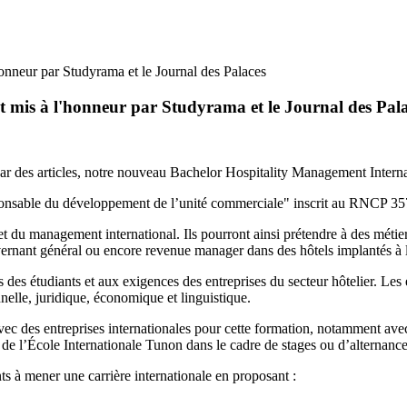
onneur par Studyrama et le Journal des Palaces
t mis à l'honneur par Studyrama et le Journal des Pal
ar des articles, notre nouveau Bachelor Hospitality Management Interna
sponsable du développement de l’unité commerciale" inscrit au RNCP 35
et du management international. Ils pourront ainsi prétendre à des métie
ernant général ou encore revenue manager dans des hôtels implantés à l’
s étudiants et aux exigences des entreprises du secteur hôtelier. Les é
nelle, juridique, économique et linguistique.
ec des entreprises internationales pour cette formation, notamment ave
ts de l’École Internationale Tunon dans le cadre de stages ou d’alternance
s à mener une carrière internationale en proposant :