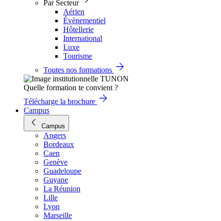
Par Secteur
Aérien
Évènementiel
Hôtellerie
International
Luxe
Tourisme
Toutes nos formations
Quelle formation te convient ?
Télécharge la brochure
Campus
Campus
Angers
Bordeaux
Caen
Genève
Guadeloupe
Guyane
La Réunion
Lille
Lyon
Marseille