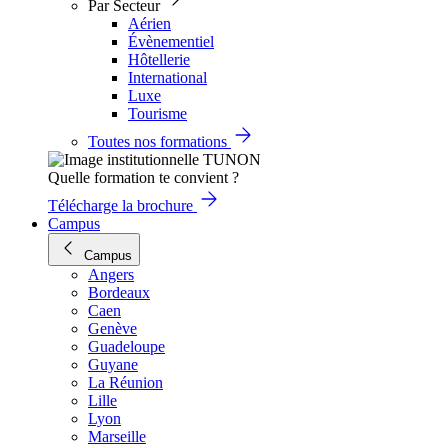
Par Secteur
Aérien
Évènementiel
Hôtellerie
International
Luxe
Tourisme
Toutes nos formations
Quelle formation te convient ?
Télécharge la brochure
Campus
Campus
Angers
Bordeaux
Caen
Genève
Guadeloupe
Guyane
La Réunion
Lille
Lyon
Marseille