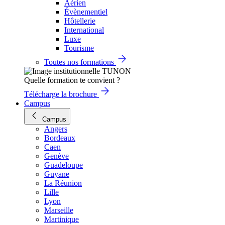
Aérien
Évènementiel
Hôtellerie
International
Luxe
Tourisme
Toutes nos formations
Quelle formation te convient ?
Télécharge la brochure
Campus
Campus
Angers
Bordeaux
Caen
Genève
Guadeloupe
Guyane
La Réunion
Lille
Lyon
Marseille
Martinique