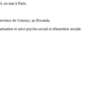
t, en mai à Paris.
a province de Gisenyi, au Rwanda.
isation et suivi psycho-social et réinsertion sociale.