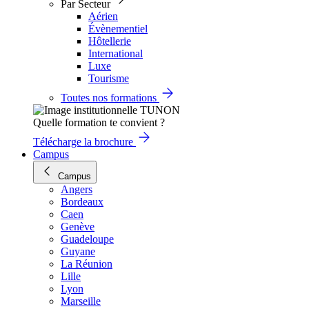
Par Secteur
Aérien
Évènementiel
Hôtellerie
International
Luxe
Tourisme
Toutes nos formations
Quelle formation te convient ?
Télécharge la brochure
Campus
Campus
Angers
Bordeaux
Caen
Genève
Guadeloupe
Guyane
La Réunion
Lille
Lyon
Marseille