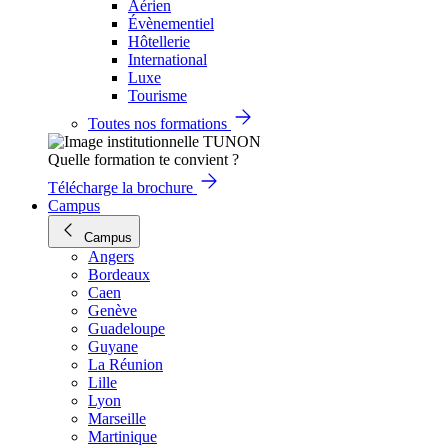
Aérien
Évènementiel
Hôtellerie
International
Luxe
Tourisme
Toutes nos formations
Quelle formation te convient ?
Télécharge la brochure
Campus
Campus
Angers
Bordeaux
Caen
Genève
Guadeloupe
Guyane
La Réunion
Lille
Lyon
Marseille
Martinique