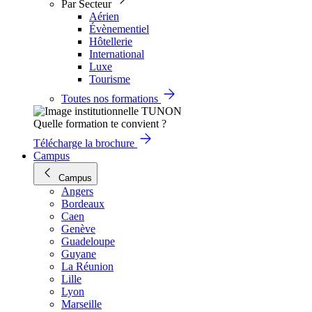
Par Secteur
Aérien
Évènementiel
Hôtellerie
International
Luxe
Tourisme
Toutes nos formations
Quelle formation te convient ?
Télécharge la brochure
Campus
Campus
Angers
Bordeaux
Caen
Genève
Guadeloupe
Guyane
La Réunion
Lille
Lyon
Marseille