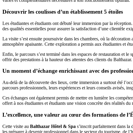
variés et complémentaires nécessaires à son fonctionnement optimal.
Découvrir les coulisses d’un établissement 5 étoiles
Les étudiantes et étudiants ont débuté leur immersion par la réception.
des qualités essentielles pour assurer la satisfaction d’une clientèle exi
La visite s’est ensuite poursuivie dans les chambres, où la décoration 
atmosphère apaisante. Cette exploration a permis aux étudiantes et étu
Enfin, le parcours s’est terminé dans les espaces de restauration et le
offrir des prestations à la hauteur des attentes des clients du Balthazar.
Un moment d’échange enrichissant avec des professio
Au-delà de la découverte des lieux, cette immersion a surtout été l’occ
parcours professionnels, leurs expériences et leurs conseils avisés, insp
Ces échanges ont également permis de mettre en lumière les compétences
offert à nos étudiantes et étudiants une vision concrète des réalités d
L’excellence, une valeur au cœur des formations de l’
Cette visite au
Balthazar Hôtel & Spa
s’inscrit parfaitement dans l
les préparer à devenir professionnel dans le secteur du tourisme, de l’h