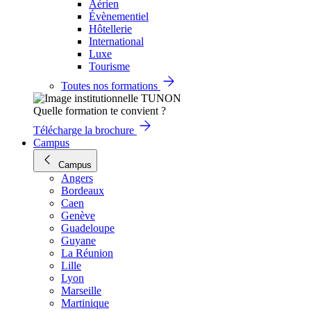
Aérien
Évènementiel
Hôtellerie
International
Luxe
Tourisme
Toutes nos formations
Quelle formation te convient ?
Télécharge la brochure
Campus
Campus
Angers
Bordeaux
Caen
Genève
Guadeloupe
Guyane
La Réunion
Lille
Lyon
Marseille
Martinique