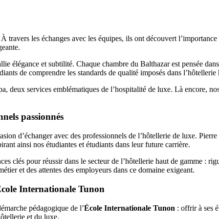
 À travers les échanges avec les équipes, ils ont découvert l’importance d
geante.
allie élégance et subtilité. Chaque chambre du Balthazar est pensée dans
diants de comprendre les standards de qualité imposés dans l’hôtellerie
 spa, deux services emblématiques de l’hospitalité de luxe. Là encore, no
nnels passionnés
asion d’échanger avec des professionnels de l’hôtellerie de luxe. Pierre
irant ainsi nos étudiantes et étudiants dans leur future carrière.
 clés pour réussir dans le secteur de l’hôtellerie haut de gamme : rigu
u métier et des attentes des employeurs dans ce domaine exigeant.
École Internationale Tunon
a démarche pédagogique de l’
École Internationale Tunon
: offrir à ses
ôtellerie et du luxe.